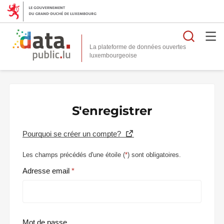
Reche
La plateforme de données ouvertes
S'enregistrer
Pourquoi se créer un compte?
Les champs précédés d'une étoile (
*
) sont obligatoires.
Adresse email
Mot de passe