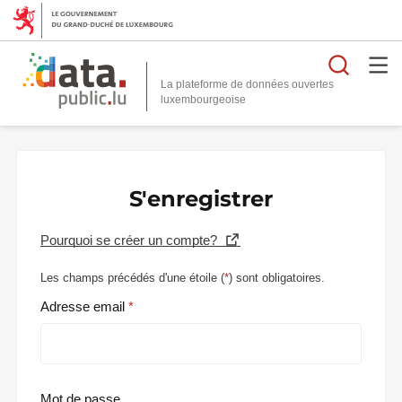
Reche
La plateforme de données ouvertes
S'enregistrer
Pourquoi se créer un compte?
Les champs précédés d'une étoile (
*
) sont obligatoires.
Adresse email
Mot de passe