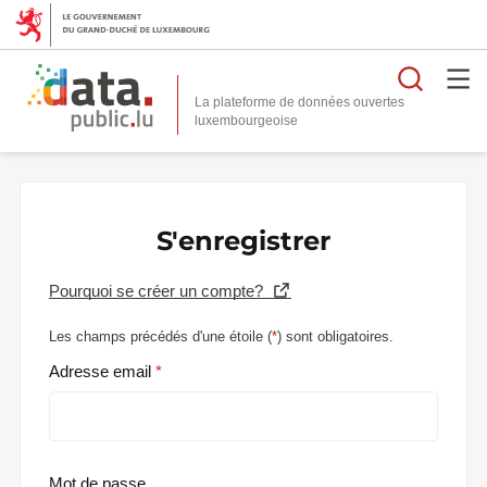
Reche
La plateforme de données ouvertes
S'enregistrer
Pourquoi se créer un compte?
Les champs précédés d'une étoile (
*
) sont obligatoires.
Adresse email
Mot de passe