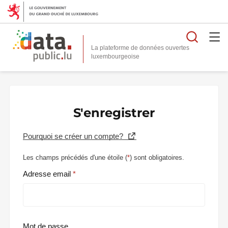
Reche
La plateforme de données ouvertes
S'enregistrer
Pourquoi se créer un compte?
Les champs précédés d'une étoile (
*
) sont obligatoires.
Adresse email
Mot de passe