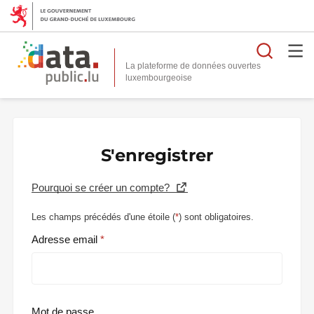
Reche
La plateforme de données ouvertes
S'enregistrer
Pourquoi se créer un compte?
Les champs précédés d'une étoile (
*
) sont obligatoires.
Adresse email
Mot de passe