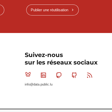
Publier une réutilisation
Suivez-nous
sur les réseaux sociaux
Bluesky
Linkedin
Mastodon
Github
RSS
info@data.public.lu