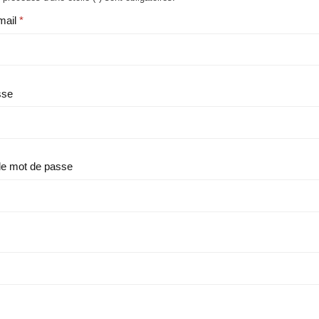
mail
sse
le mot de passe