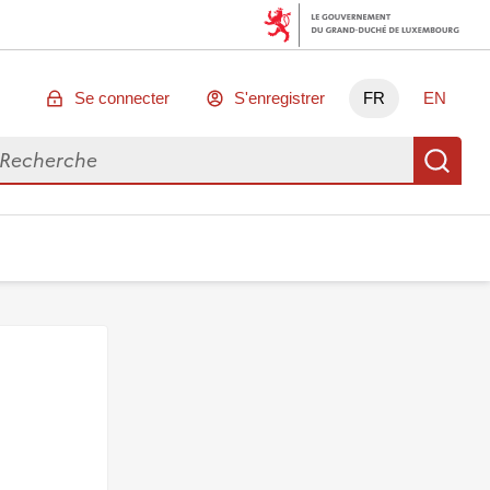
Se connecter
S'enregistrer
FR
EN
chercher des données
Re