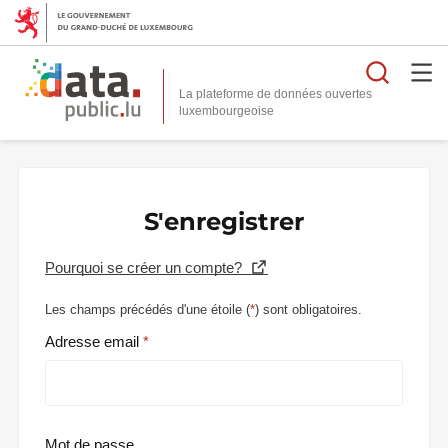
Reche
La plateforme de données ouvertes
S'enregistrer
Pourquoi se créer un compte?
Les champs précédés d'une étoile (
*
) sont obligatoires.
Adresse email
Mot de passe