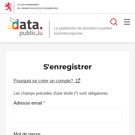
Reche
La plateforme de données ouvertes
S'enregistrer
Pourquoi se créer un compte?
Les champs précédés d'une étoile (
*
) sont obligatoires.
Adresse email
Mot de passe