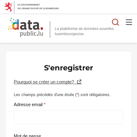
Reche
La plateforme de données ouvertes
S'enregistrer
Pourquoi se créer un compte?
Les champs précédés d'une étoile (
*
) sont obligatoires.
Adresse email
Mot de passe