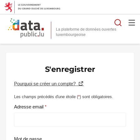
Reche
La plateforme de données ouvertes
S'enregistrer
Pourquoi se créer un compte?
Les champs précédés d'une étoile (
*
) sont obligatoires.
Adresse email
Mot de passe