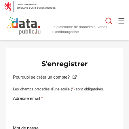
Reche
La plateforme de données ouvertes
S'enregistrer
Pourquoi se créer un compte?
Les champs précédés d'une étoile (
*
) sont obligatoires.
Adresse email
Mot de passe