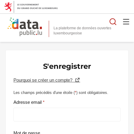
Reche
La plateforme de données ouvertes
S'enregistrer
Pourquoi se créer un compte?
Les champs précédés d'une étoile (
*
) sont obligatoires.
Adresse email
Mot de passe