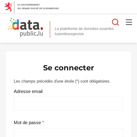
Reche
La plateforme de données ouvertes
Se connecter
Les champs précédés d'une étoile (
*
) sont obligatoires.
Adresse email
Mot de passe