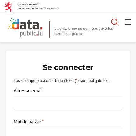
Reche
La plateforme de données ouvertes
Se connecter
Les champs précédés d'une étoile (
*
) sont obligatoires.
Adresse email
Mot de passe