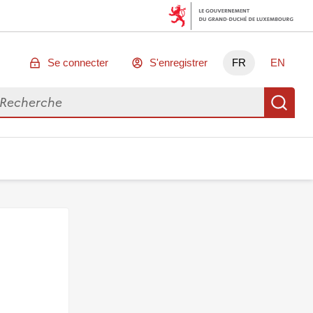
Se connecter
S'enregistrer
FR
EN
chercher des données
Re