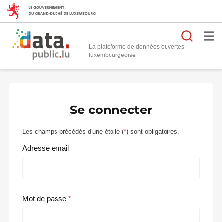
Reche
La plateforme de données ouvertes
Se connecter
Les champs précédés d'une étoile (
*
) sont obligatoires.
Adresse email
Mot de passe