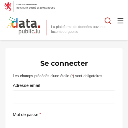
Reche
La plateforme de données ouvertes
Se connecter
Les champs précédés d'une étoile (
*
) sont obligatoires.
Adresse email
Mot de passe