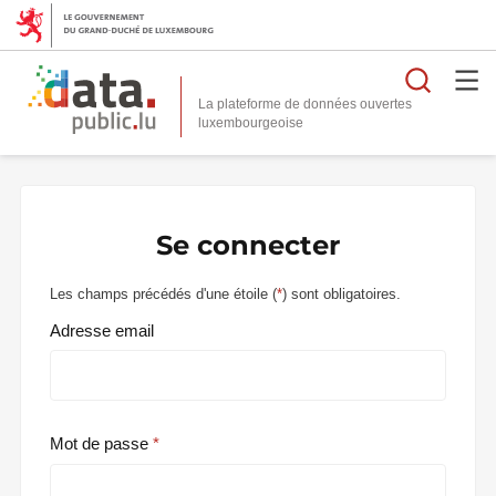
Reche
La plateforme de données ouvertes
Se connecter
Les champs précédés d'une étoile (
*
) sont obligatoires.
Adresse email
Mot de passe