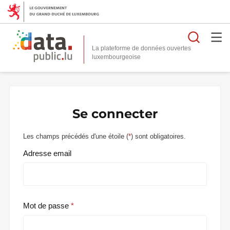
Reche
La plateforme de données ouvertes
Se connecter
Les champs précédés d'une étoile (
*
) sont obligatoires.
Adresse email
Mot de passe