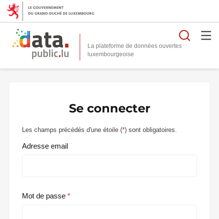
Reche
La plateforme de données ouvertes
Se connecter
Les champs précédés d'une étoile (
*
) sont obligatoires.
Adresse email
Mot de passe