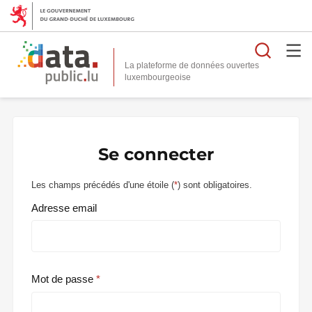
Reche
La plateforme de données ouvertes
Se connecter
Les champs précédés d'une étoile (
*
) sont obligatoires.
Adresse email
Mot de passe