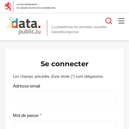
Reche
La plateforme de données ouvertes
Se connecter
Les champs précédés d'une étoile (
*
) sont obligatoires.
Adresse email
Mot de passe