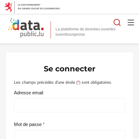
Reche
La plateforme de données ouvertes
Se connecter
Les champs précédés d'une étoile (
*
) sont obligatoires.
Adresse email
Mot de passe