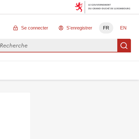
Se connecter
S'enregistrer
FR
EN
chercher des données
Re