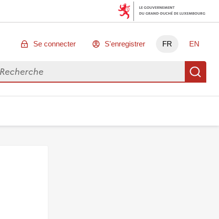
Se connecter
S'enregistrer
FR
EN
chercher des données
Re