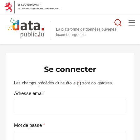
Reche
La plateforme de données ouvertes
Se connecter
Les champs précédés d'une étoile (
*
) sont obligatoires.
Adresse email
Mot de passe