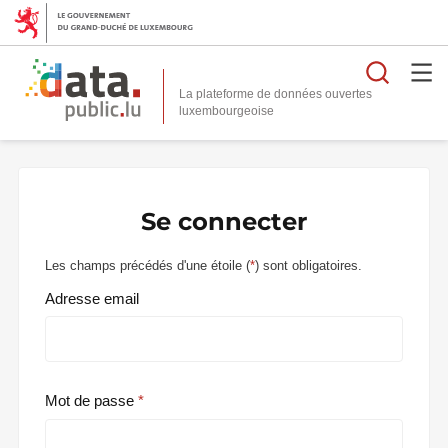
Reche
La plateforme de données ouvertes
Se connecter
Les champs précédés d'une étoile (
*
) sont obligatoires.
Adresse email
Mot de passe