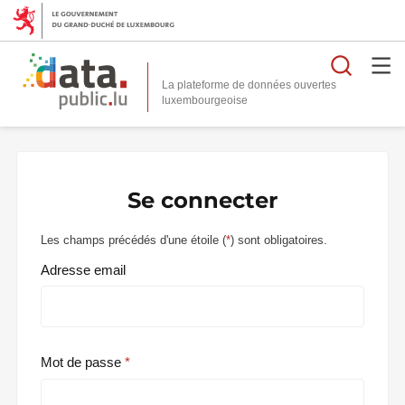
Reche
La plateforme de données ouvertes
Se connecter
Les champs précédés d'une étoile (
*
) sont obligatoires.
Adresse email
Mot de passe