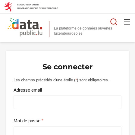
Reche
La plateforme de données ouvertes
Se connecter
Les champs précédés d'une étoile (
*
) sont obligatoires.
Adresse email
Mot de passe