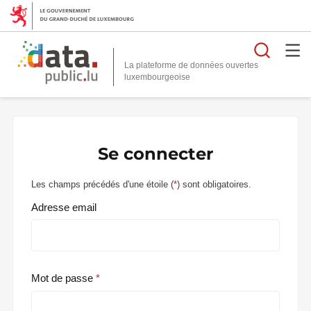
Reche
La plateforme de données ouvertes
Se connecter
Les champs précédés d'une étoile (
*
) sont obligatoires.
Adresse email
Mot de passe