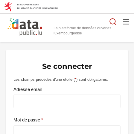
Reche
La plateforme de données ouvertes
Se connecter
Les champs précédés d'une étoile (
*
) sont obligatoires.
Adresse email
Mot de passe