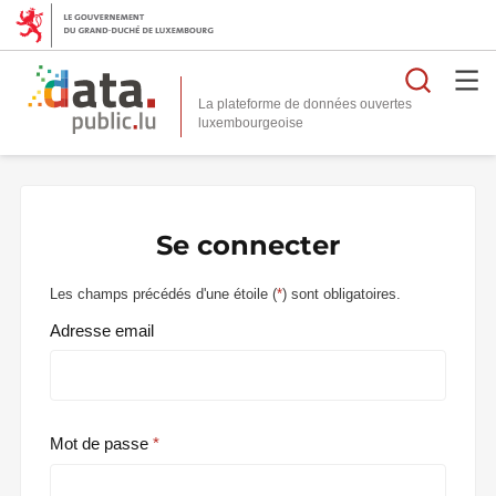
Reche
La plateforme de données ouvertes
Se connecter
Les champs précédés d'une étoile (
*
) sont obligatoires.
Adresse email
Mot de passe