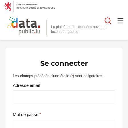
Reche
La plateforme de données ouvertes
Se connecter
Les champs précédés d'une étoile (
*
) sont obligatoires.
Adresse email
Mot de passe