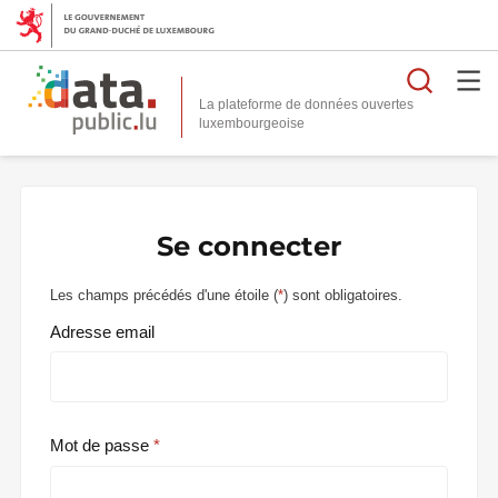
Reche
La plateforme de données ouvertes
Se connecter
Les champs précédés d'une étoile (
*
) sont obligatoires.
Adresse email
Mot de passe