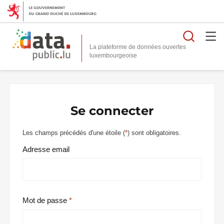
Reche
La plateforme de données ouvertes
Se connecter
Les champs précédés d'une étoile (
*
) sont obligatoires.
Adresse email
Mot de passe