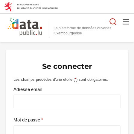
Reche
La plateforme de données ouvertes
Se connecter
Les champs précédés d'une étoile (
*
) sont obligatoires.
Adresse email
Mot de passe