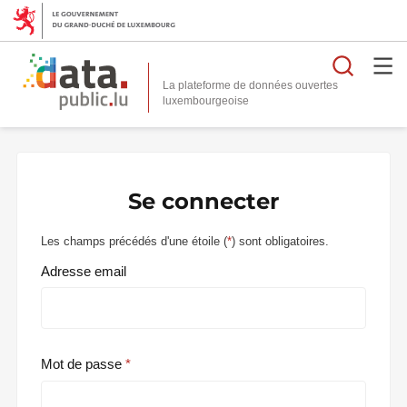
Reche
La plateforme de données ouvertes
Se connecter
Les champs précédés d'une étoile (
*
) sont obligatoires.
Adresse email
Mot de passe