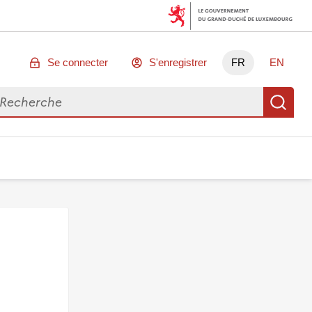
Se connecter
S'enregistrer
FR
EN
chercher des données
Re