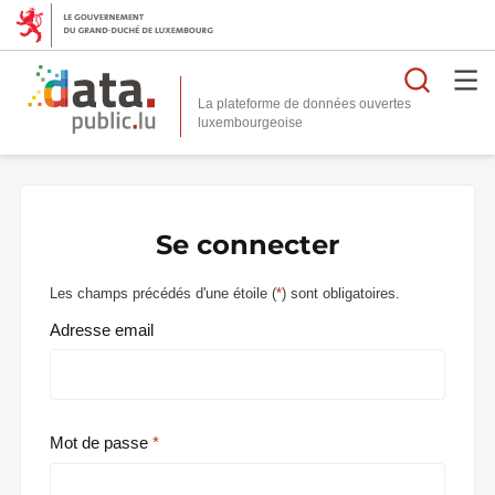
Reche
La plateforme de données ouvertes
Se connecter
Les champs précédés d'une étoile (
*
) sont obligatoires.
Adresse email
Mot de passe