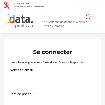
Reche
La plateforme de données ouvertes
Se connecter
Les champs précédés d'une étoile (
*
) sont obligatoires.
Adresse email
Mot de passe