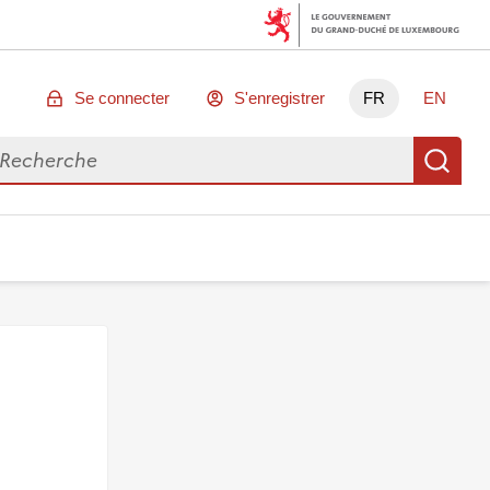
Se connecter
S'enregistrer
FR
EN
chercher des données
Re