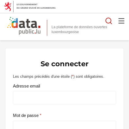
Reche
La plateforme de données ouvertes
Se connecter
Les champs précédés d'une étoile (
*
) sont obligatoires.
Adresse email
Mot de passe