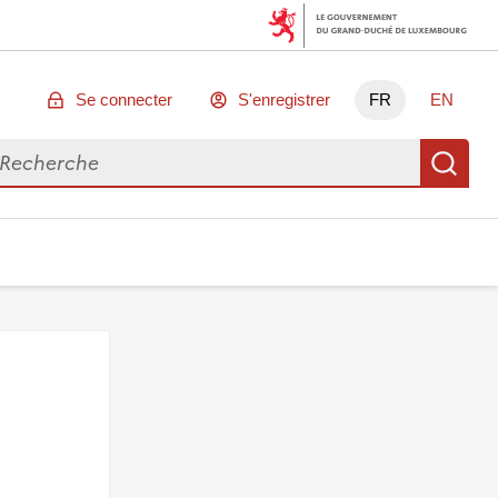
Se connecter
S'enregistrer
FR
EN
chercher des données
Re