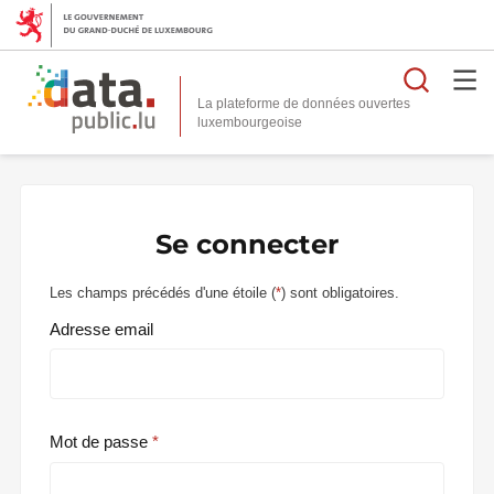
Reche
La plateforme de données ouvertes
Se connecter
Les champs précédés d'une étoile (
*
) sont obligatoires.
Adresse email
Mot de passe