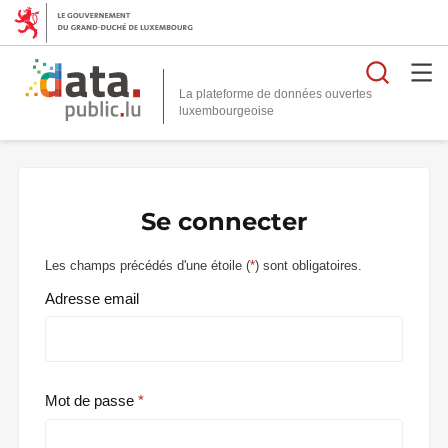
Reche
La plateforme de données ouvertes
Se connecter
Les champs précédés d'une étoile (
*
) sont obligatoires.
Adresse email
Mot de passe