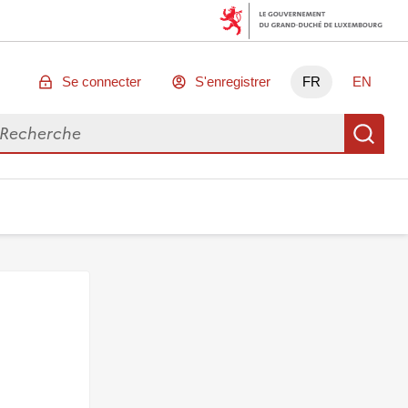
Se connecter
S'enregistrer
FR
EN
chercher des données
Re