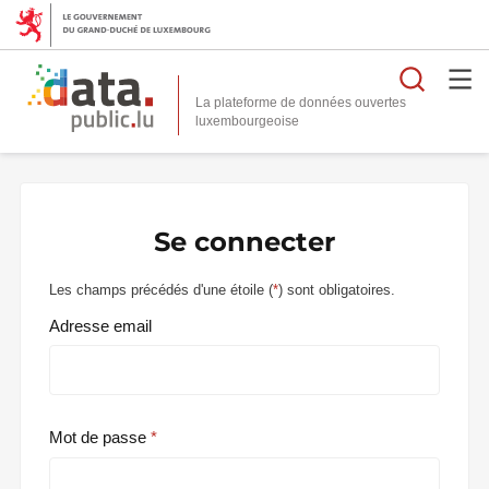
Reche
La plateforme de données ouvertes
Se connecter
Les champs précédés d'une étoile (
*
) sont obligatoires.
Adresse email
Mot de passe