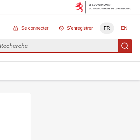
Se connecter
S'enregistrer
FR
EN
chercher des données
Re