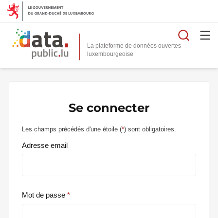
Reche
La plateforme de données ouvertes
Se connecter
Les champs précédés d'une étoile (
*
) sont obligatoires.
Adresse email
Mot de passe