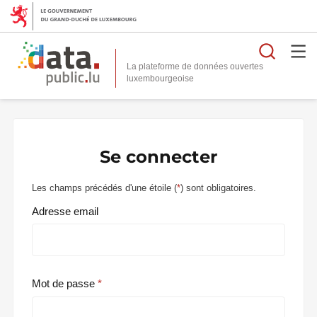
Reche
La plateforme de données ouvertes
Se connecter
Les champs précédés d'une étoile (
*
) sont obligatoires.
Adresse email
Mot de passe